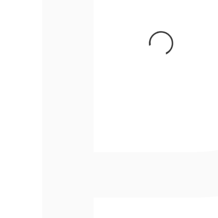
Verantwortliche Person
Importeurinformationen
Sicherheitsinformationen
Gerade Angeschaut:
📧 Newsletter: Exklusive Angebote & Tipps Für
Sammler
Abonniere unseren Newsletter und erhalte exklusive Angebote,
neue Pokémon Karten & LEGO Sets zuerst, Tipps zur
Authentizitätsprüfung & spezielle Rabatte. Keine Spam – nur
echte Mehrwert für Sammler & Spieler!
E-